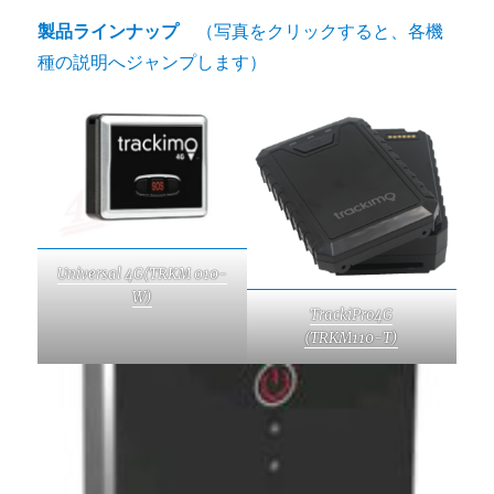
製品ラインナップ
（写真をクリックすると、各機
種の説明へジャンプします）
Universal 4G(TRKM 010-
W)
TrackiPro4G
(TRKM110-T)