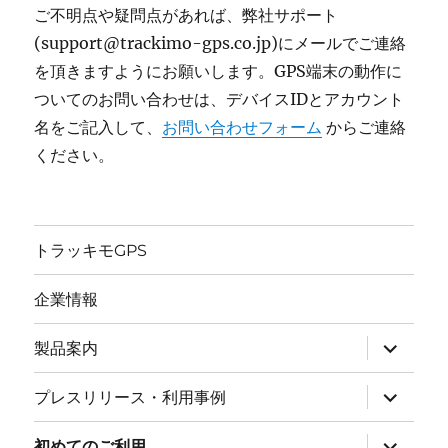
ご不明点や疑問点があれば、弊社サポート
(support@trackimo-gps.co.jp)にメールでご連絡
を頂きますようにお願いします。GPS端末の動作に
ついてのお問い合わせは、デバイスIDとアカウント
名をご記入して、
お問い合わせフォーム
からご連絡
ください。
トラッキモGPS
企業情報
サ
製品案内
ブ
メ
ニ
サ
プレスリリース・利用事例
ュ
ブ
ー
メ
を
ニ
サ
初めてのご利用