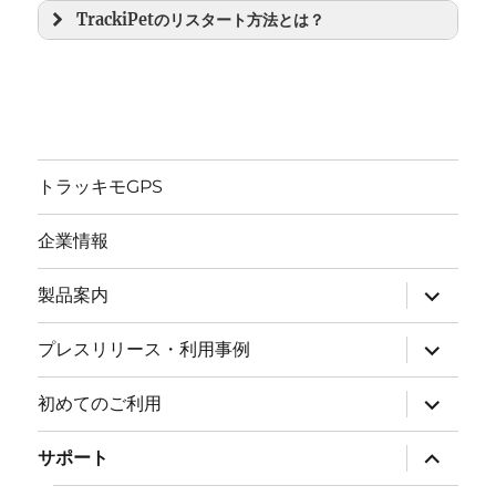
TrackiPetのリスタート方法とは？
トラッキモGPS
企業情報
サ
製品案内
ブ
メ
ニ
サ
プレスリリース・利用事例
ュ
ブ
ー
メ
を
ニ
サ
初めてのご利用
展
ュ
ブ
開
ー
メ
を
ニ
サ
サポート
展
ュ
ブ
開
ー
メ