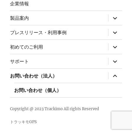
企業情報
サ
製品案内
ブ
メ
ニ
サ
プレスリリース・利用事例
ュ
ブ
ー
メ
を
ニ
サ
初めてのご利用
展
ュ
ブ
開
ー
メ
を
ニ
サ
サポート
展
ュ
ブ
開
ー
メ
を
ニ
サ
お問い合わせ（法人）
展
ュ
ブ
開
ー
メ
を
ニ
お問い合わせ（個人）
展
ュ
開
ー
を
展
Copyright @ 2023 Trackimo All rights Reserved
開
トラッキモGPS